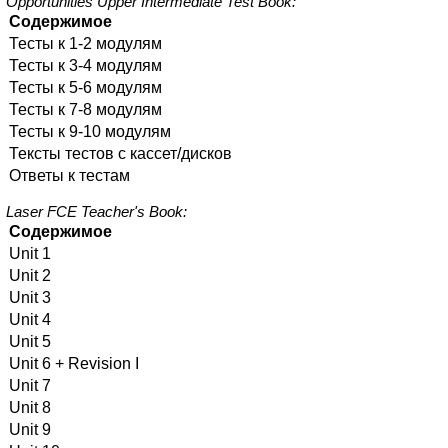
Opportunities Upper Intermediate Test Book:
Содержимое
Тесты к 1-2 модулям
Тесты к 3-4 модулям
Тесты к 5-6 модулям
Тесты к 7-8 модулям
Тесты к 9-10 модулям
Тексты тестов с кассет/дисков
Ответы к тестам
Laser FCE Teacher's Book:
Содержимое
Unit 1
Unit 2
Unit 3
Unit 4
Unit 5
Unit 6 + Revision I
Unit 7
Unit 8
Unit 9