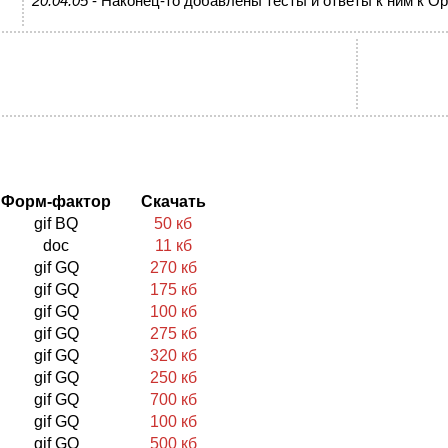
20.04.05
- Наконец-то добавлены тесты и ответы к ним к Oppo
Форм-фактор
Скачать
gif BQ
50 кб
doc
11 кб
gif GQ
270 кб
gif GQ
175 кб
gif GQ
100 кб
gif GQ
275 кб
gif GQ
320 кб
gif GQ
250 кб
gif GQ
700 кб
gif GQ
100 кб
gif GQ
500 кб