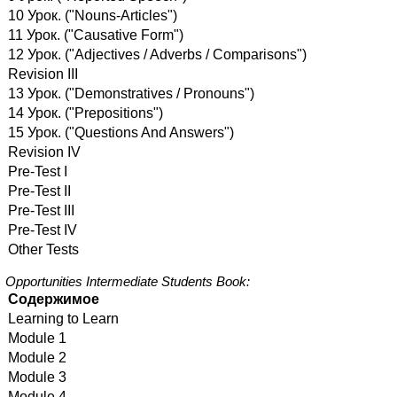
10 Урок. ("Nouns-Articles")
11 Урок. ("Causative Form")
12 Урок. ("Adjectives / Adverbs / Comparisons")
Revision III
13 Урок. ("Demonstratives / Pronouns")
14 Урок. ("Prepositions")
15 Урок. ("Questions And Answers")
Revision IV
Pre-Test I
Pre-Test II
Pre-Test III
Pre-Test IV
Other Tests
Opportunities Intermediate Students Book:
Содержимое
Learning to Learn
Module 1
Module 2
Module 3
Module 4