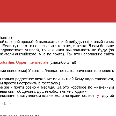
horms)
дной слезной просьбой выложить какой-нибудь нефиговый тичес
 Если тут чего-то нет - значит этого нет, и точка. Я вам больше
а здравствует универ), то и книжки выкладывать не буду (за
юбители английского, мне по почте). Так что наполнение сайта
rtunities Upper Intermediate
(спасибо Giraf)
ыми новостями) У кого наблюдается патологическое влечение к
м только радостное визжание или нытье? Кому надо связаться,
м просто настрочить в гостевую.)
ее же - почти ровно 4 месяца. За это короткое по жизненным
енный опят общения с душевнобольными людьми.
анизация в визуальном плане. Если не нравится, вот
тут
другой
ediate.