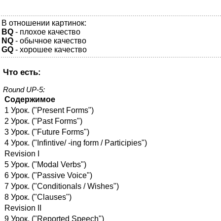
В отношении картинок:
BQ
- плохое качество
NQ
- обычное качество
GQ
- хорошее качество
Что есть:
Round UP-5:
Содержимое
1 Урок. ("Present Forms")
2 Урок. ("Past Forms")
3 Урок. ("Future Forms")
4 Урок. ("Infintive/ -ing form / Participies")
Revision I
5 Урок. ("Modal Verbs")
6 Урок. ("Passive Voice")
7 Урок. ("Conditionals / Wishes")
8 Урок. ("Clauses")
Revision II
9 Урок. ("Reported Speech")