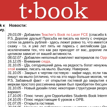
k к
Новости:
му.
29.03.09
- Добавлен
Teacher's Book по Laser FCE
(спасибо k
P.S. Дорогие друзья! Просьба не писать на почту с очере
сотен за девять рублей - здесь лежит ровно то, что имеется.
скажу - т.к. я уже лет пять не парюсь с английским (д
исключением тех, что как раз приходят от вас, дорогие л
целиком зависит от вашей активности.
08.02.07
- Добавлен неполный комплект материалов по
Oppo
16.12.05
- Внимание
сюда
.
31.10.05
- (Да, сегодняшний день на редкость богат ненужн
этой
книжке, писать на мыло. Выложу. Наверное.
31.10.05
- Закрыл к чертям гостевую - нафиг надо, если та
пишут на мыло (отлично, что на это надо больше мозгов, че
P.S. Забавный факт - от открытия гостевой до закрытия 
меркам простого россиянина время был приобретен бесц
31.10.05
- Новый дизайн плюс некоторая структурная реорг
вариант.
17.10.05
- Плюс тичес для Opportunities Students Book Interm
14.10.05
- Плюс недостающие 6 уроков к OPB.
01.07.05
- Открыта гостевая.